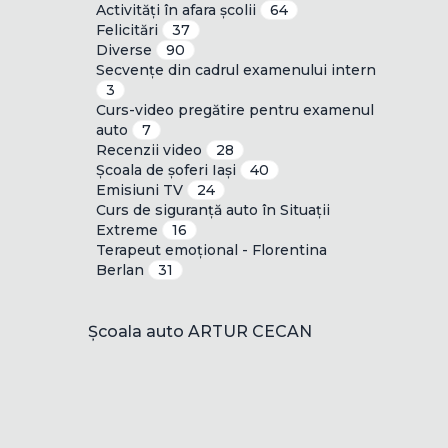
Activități în afara școlii
64
Felicitări
37
Diverse
90
Secvențe din cadrul examenului intern
3
Curs-video pregătire pentru examenul
auto
7
Recenzii video
28
Școala de șoferi Iași
40
Emisiuni TV
24
Curs de siguranță auto în Situații
Extreme
16
Terapeut emoțional - Florentina
Berlan
31
Școala auto ARTUR CECAN