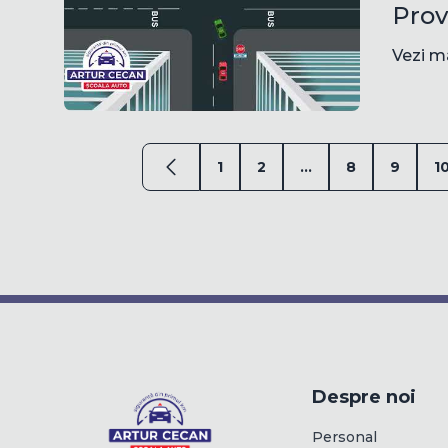
Prov
Vezi m
1
2
...
8
9
1
Despre noi
Personal