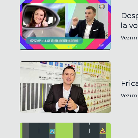
Desp
la v
Vezi m
Fric
Vezi m