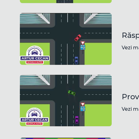
Răsp
Vezi m
Prov
Vezi m