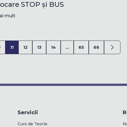
ocare STOP și BUS
ai mult
0
11
12
13
14
...
65
66
Servicii
R
Curs de Teorie
R