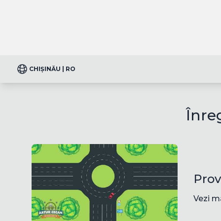
CHIȘINĂU | RO
Înre
Prov
Vezi m