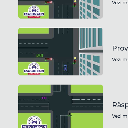
Vezi m
Prov
Vezi m
Răsp
Vezi m