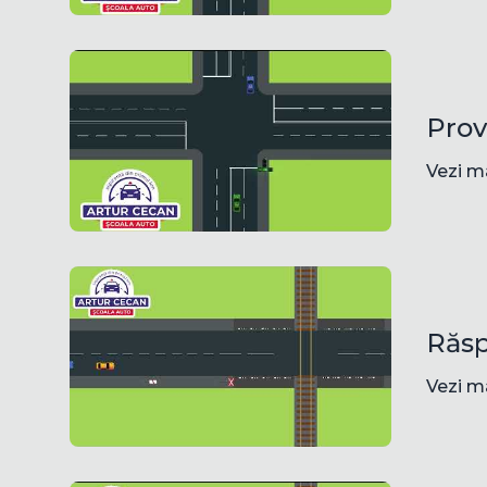
Prov
Vezi m
Răsp
Vezi m