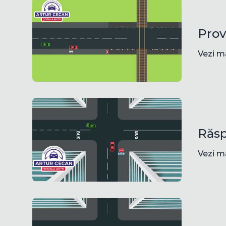
Prov
Vezi m
Răsp
Vezi m