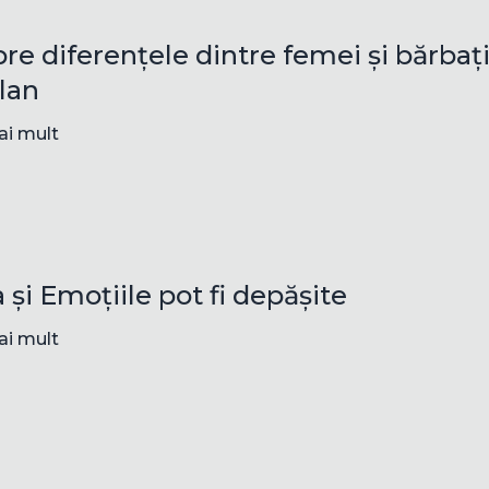
re diferențele dintre femei și bărbaț
olan
ai mult
a și Emoțiile pot fi depășite
ai mult