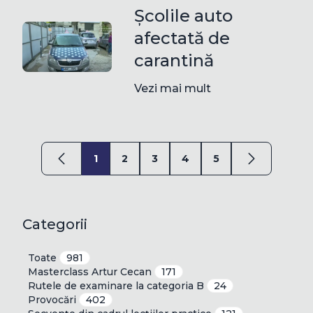
Școlile auto
afectată de
carantină
Vezi mai mult
1
2
3
4
5
Categorii
Toate
981
Masterclass Artur Cecan
171
Rutele de examinare la categoria B
24
Provocări
402