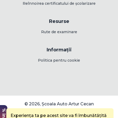
Reînnoirea certificatului de școlarizare
Resurse
Rute de examinare
Informații
Plătește în rate!
Politica pentru cookie
Următoarea serie începe pe
8 August 2026
Înscrie-te acum
ÎNSCRIE-TE ACUM
© 2026, Școala Auto Artur Cecan
Experiența ta pe acest site va fi îmbunătățită