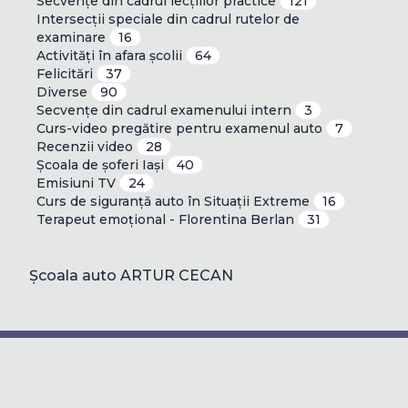
Secvențe din cadrul lecțiilor practice
121
Intersecții speciale din cadrul rutelor de
examinare
16
Activități în afara școlii
64
Felicitări
37
Diverse
90
Secvențe din cadrul examenului intern
3
Curs-video pregătire pentru examenul auto
7
Recenzii video
28
Școala de șoferi Iași
40
Emisiuni TV
24
Curs de siguranță auto în Situații Extreme
16
Terapeut emoțional - Florentina Berlan
31
Școala auto ARTUR CECAN