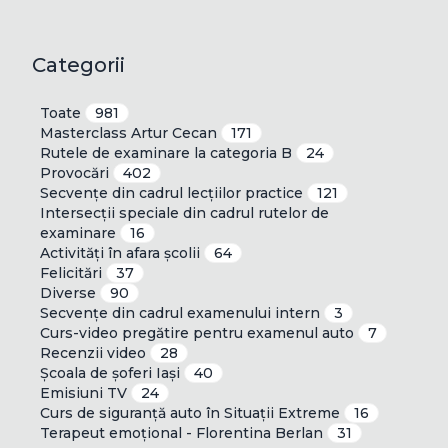
Categorii
Toate
981
Masterclass Artur Cecan
171
Rutele de examinare la categoria B
24
Provocări
402
Secvențe din cadrul lecțiilor practice
121
Intersecții speciale din cadrul rutelor de
examinare
16
Activități în afara școlii
64
Felicitări
37
Diverse
90
Secvențe din cadrul examenului intern
3
Curs-video pregătire pentru examenul auto
7
Recenzii video
28
Școala de șoferi Iași
40
Emisiuni TV
24
Curs de siguranță auto în Situații Extreme
16
Terapeut emoțional - Florentina Berlan
31