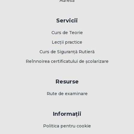
Adresă
Servicii
Curs de Teorie
Lecții practice
Curs de Siguranță Rutieră
Reînnoirea certificatului de școlarizare
Resurse
Rute de examinare
Plătește în rate!
Următoarea serie începe pe
20 August 2026
Informații
Înscrie-te acum
Politica pentru cookie