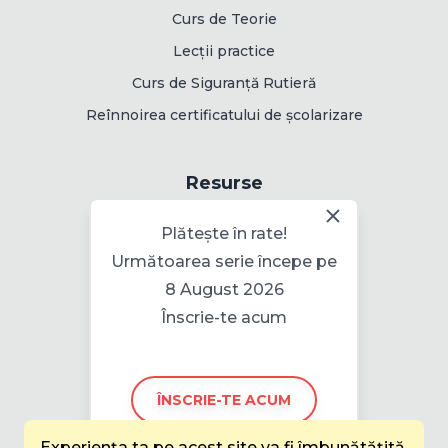
Curs de Teorie
Lecții practice
Curs de Siguranță Rutieră
Reînnoirea certificatului de școlarizare
Resurse
Rute de examinare
Plătește în rate!
Următoarea serie începe pe
8 August 2026
Informații
Înscrie-te acum
Politica pentru cookie
ÎNSCRIE-TE ACUM
Experiența ta pe acest site va fi îmbunătățită