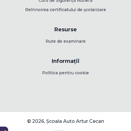
Curs de Siguranță Rutieră
Reînnoirea certificatului de școlarizare
Resurse
Rute de examinare
Informații
Politica pentru cookie
Următoarea serie începe pe
20 Августа 2026
© 2026, Școala Auto Artur Cecan
ÎNSCRIE-TE ACUM