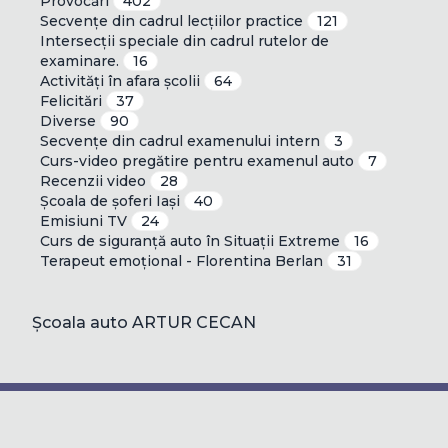
Provocări
402
Secvențe din cadrul lecțiilor practice
121
Intersecții speciale din cadrul rutelor de
examinare.
16
Activități în afara școlii
64
Felicitări
37
Diverse
90
Secvențe din cadrul examenului intern
3
Curs-video pregătire pentru examenul auto
7
Recenzii video
28
Școala de șoferi Iași
40
Emisiuni TV
24
Curs de siguranță auto în Situații Extreme
16
Terapeut emoțional - Florentina Berlan
31
Școala auto ARTUR CECAN