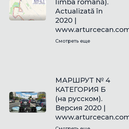
limba română).
Actualizată în
2020 |
www.arturcecan.co
Смотреть еще
МАРШРУТ № 4
КАТЕГОРИЯ Б
(на русском).
Версия 2020 |
www.arturcecan.co
Смотреть еще