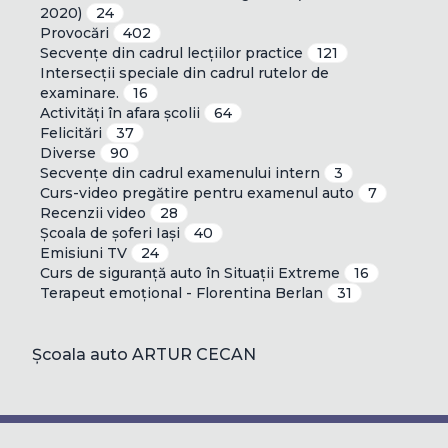
2020)
24
Provocări
402
Secvențe din cadrul lecțiilor practice
121
Intersecții speciale din cadrul rutelor de
examinare.
16
Activități în afara școlii
64
Felicitări
37
Diverse
90
Secvențe din cadrul examenului intern
3
Curs-video pregătire pentru examenul auto
7
Recenzii video
28
Școala de șoferi Iași
40
Emisiuni TV
24
Curs de siguranță auto în Situații Extreme
16
Terapeut emoțional - Florentina Berlan
31
Școala auto ARTUR CECAN