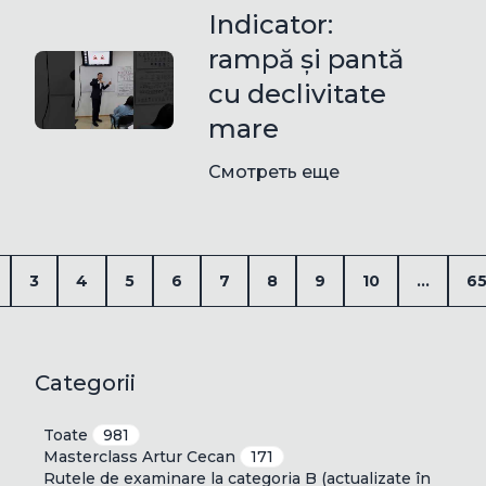
Indicator:
rampă și pantă
cu declivitate
mare
Смотреть еще
3
4
5
6
7
8
9
10
...
6
Categorii
Toate
981
Masterclass Artur Cecan
171
Rutele de examinare la categoria B (actualizate în