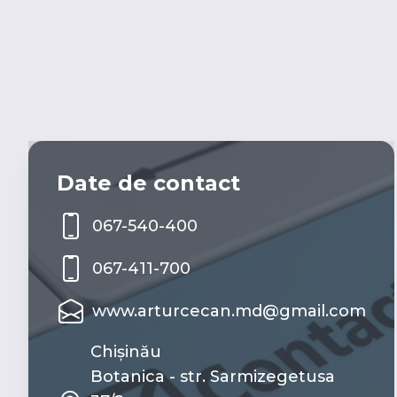
Date de contact
067-540-400
067-411-700
www.arturcecan.md@gmail.com
Chișinău
Botanica - str. Sarmizegetusa