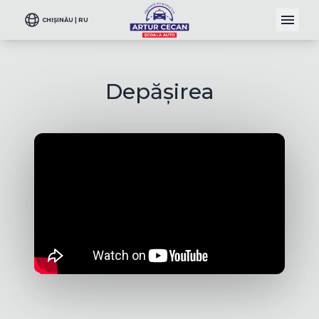
CHIȘINĂU | RU
Depășirea