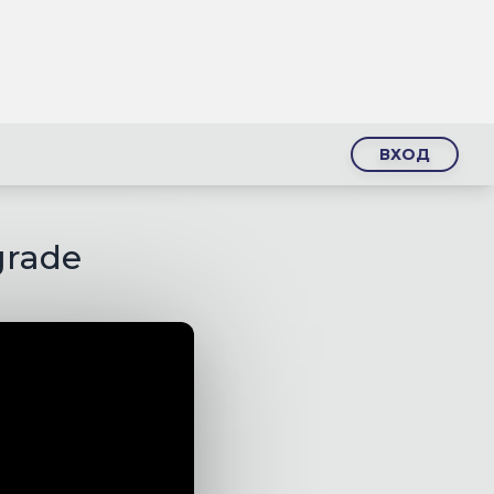
ВХОД
grade